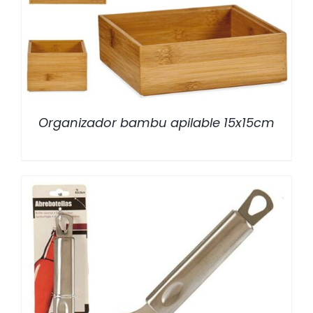
/
DETALLES
Organizador bambu apilable 15x15cm
/
DETALLES