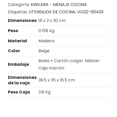
Categoría:
KINVARA - MENAJE COCINA
Etiquetas:
UTENSILIOS DE COCINA
,
VO22-00433
Dimensiones
16 x 2 x 30 cm
Peso
0.158 kg
Material
Madera
Color
Beige
Bolsa + Cartón colgar. Máster:
Embalaje
Caja marrón
Dimensiones
39.5 x 35 x 16.5 cm
de la caja
Peso Caja
3.8 Kg