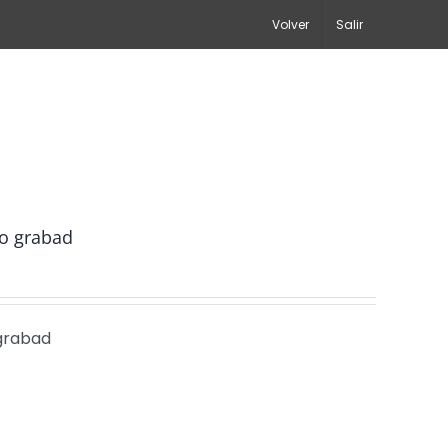
Volver
Salir
o grabad
grabad