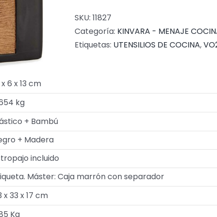
SKU:
11827
Categoría:
KINVARA - MENAJE COCIN
Etiquetas:
UTENSILIOS DE COCINA
,
VO
 x 6 x 13 cm
.654 kg
lástico + Bambú
egro + Madera
tropajo incluido
tiqueta. Máster: Caja marrón con separador
 x 33 x 17 cm
.85 Kg