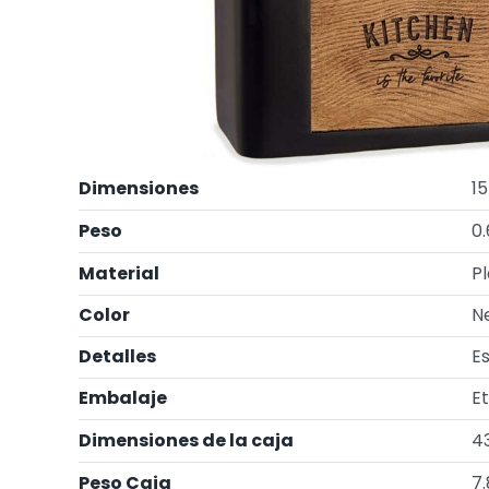
Dimensiones
15
Peso
0
Material
P
Color
N
Detalles
Es
Embalaje
E
Dimensiones de la caja
43
Peso Caja
7