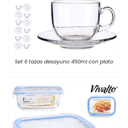
/
DETALLES
Set 6 tazas desayuno 450ml con plato
/
DETALLES