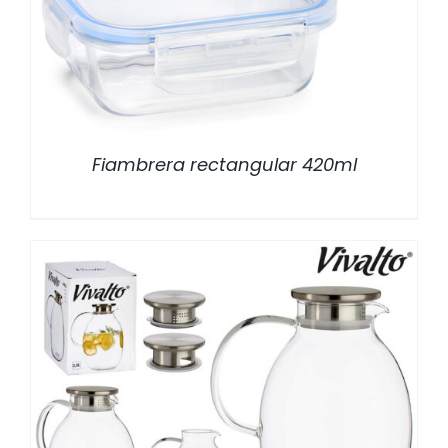
Fiambrera rectangular 420ml
/
DETALLES