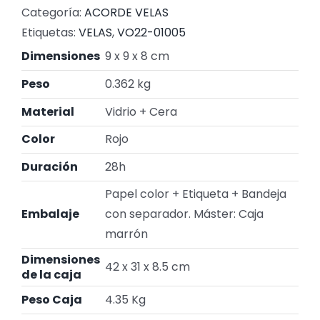
Categoría:
ACORDE VELAS
Etiquetas:
VELAS
,
VO22-01005
Dimensiones
9 x 9 x 8 cm
Peso
0.362 kg
Material
Vidrio + Cera
Color
Rojo
Duración
28h
Papel color + Etiqueta + Bandeja
Embalaje
con separador. Máster: Caja
marrón
Dimensiones
42 x 31 x 8.5 cm
de la caja
Peso Caja
4.35 Kg