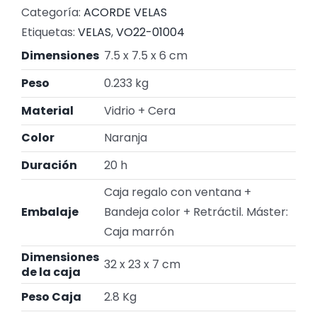
Categoría:
ACORDE VELAS
Etiquetas:
VELAS
,
VO22-01004
Dimensiones
7.5 x 7.5 x 6 cm
Peso
0.233 kg
Material
Vidrio + Cera
Color
Naranja
Duración
20 h
Caja regalo con ventana +
Embalaje
Bandeja color + Retráctil. Máster:
Caja marrón
Dimensiones
32 x 23 x 7 cm
de la caja
Peso Caja
2.8 Kg