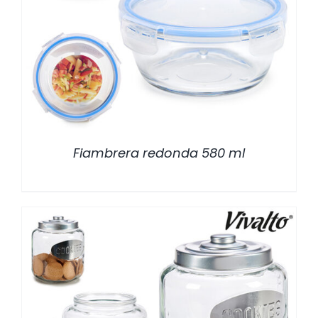
/
DETALLES
Fiambrera redonda 580 ml
/
DETALLES