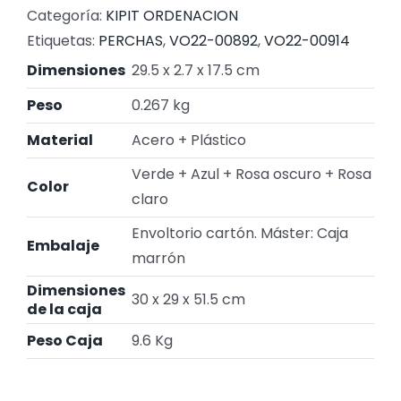
Categoría:
KIPIT ORDENACION
Etiquetas:
PERCHAS
,
VO22-00892
,
VO22-00914
Dimensiones
29.5 x 2.7 x 17.5 cm
Peso
0.267 kg
Material
Acero + Plástico
Verde + Azul + Rosa oscuro + Rosa
Color
claro
Envoltorio cartón. Máster: Caja
Embalaje
marrón
Dimensiones
30 x 29 x 51.5 cm
de la caja
Peso Caja
9.6 Kg