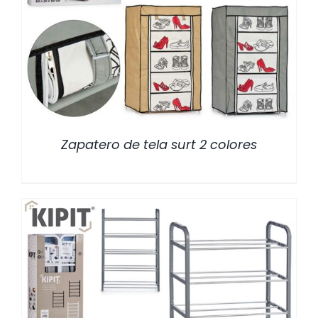
/
DETALLES
Zapatero de tela surt 2 colores
/
DETALLES