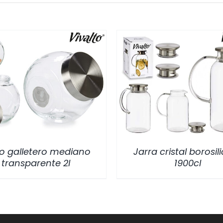
/
DETALLES
/
DETALLES
o galletero mediano
Jarra cristal borosil
transparente 2l
1900cl