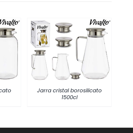
/
DETALLES
icato
Jarra cristal borosilicato
1500cl