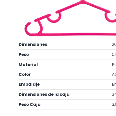
Dimensiones
26
Peso
0.
Material
Pl
Color
A
Embalaje
E
Dimensiones de la caja
34
Peso Caja
3.