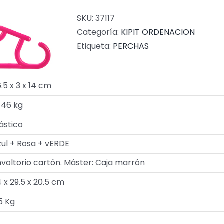
SKU:
37117
Categoría:
KIPIT ORDENACION
Etiqueta:
PERCHAS
.5 x 3 x 14 cm
146 kg
ástico
zul + Rosa + vERDE
nvoltorio cartón. Máster: Caja marrón
 x 29.5 x 20.5 cm
5 Kg