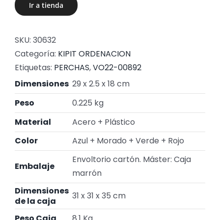
Ir a tienda
SKU:
30632
Categoría:
KIPIT ORDENACION
Etiquetas:
PERCHAS
,
VO22-00892
Dimensiones
29 x 2.5 x 18 cm
Peso
0.225 kg
Material
Acero + Plástico
Color
Azul + Morado + Verde + Rojo
Envoltorio cartón. Máster: Caja
Embalaje
marrón
Dimensiones
31 x 31 x 35 cm
de la caja
Peso Caja
8.1 Kg