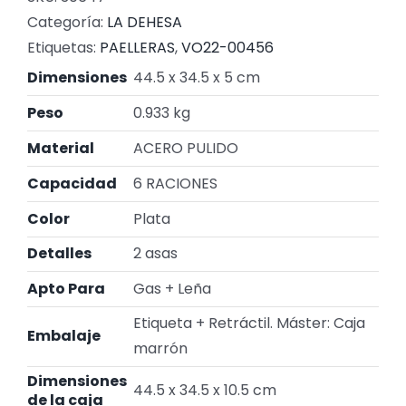
Categoría:
LA DEHESA
Etiquetas:
PAELLERAS
,
VO22-00456
Dimensiones
44.5 x 34.5 x 5 cm
Peso
0.933 kg
Material
ACERO PULIDO
Capacidad
6 RACIONES
Color
Plata
Detalles
2 asas
Apto Para
Gas + Leña
Etiqueta + Retráctil. Máster: Caja
Embalaje
marrón
Dimensiones
44.5 x 34.5 x 10.5 cm
de la caja