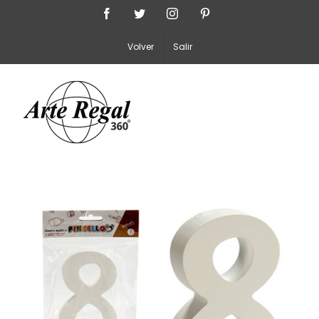
Saltar
Facebook
Twitter
Instagram
Pinterest
al
Volver
Salir
contenido