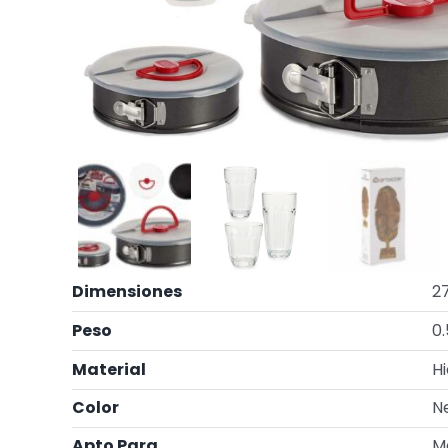
Dimensiones
27
Peso
0.
Material
Hi
Color
N
Apto Para
Mo