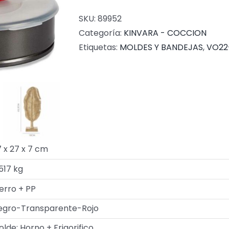
SKU:
89952
Categoría:
KINVARA - COCCION
Etiquetas:
MOLDES Y BANDEJAS
,
VO22
 x 27 x 7 cm
517 kg
erro + PP
egro-Transparente-Rojo
lde: Horno + Frigorifico