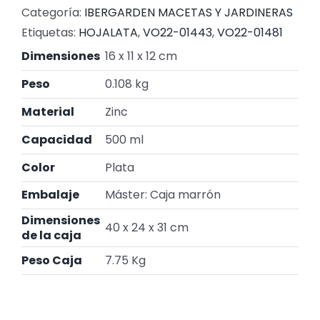
Categoría:
IBERGARDEN MACETAS Y JARDINERAS
Etiquetas:
HOJALATA
,
VO22-01443
,
VO22-01481
Dimensiones
16 x 11 x 12 cm
Peso
0.108 kg
Material
Zinc
Capacidad
500 ml
Color
Plata
Embalaje
Máster: Caja marrón
Dimensiones
40 x 24 x 31 cm
de la caja
Peso Caja
7.75 Kg