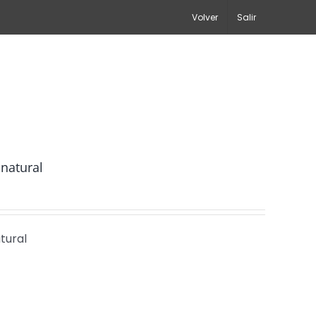
Volver
Salir
natural
tural