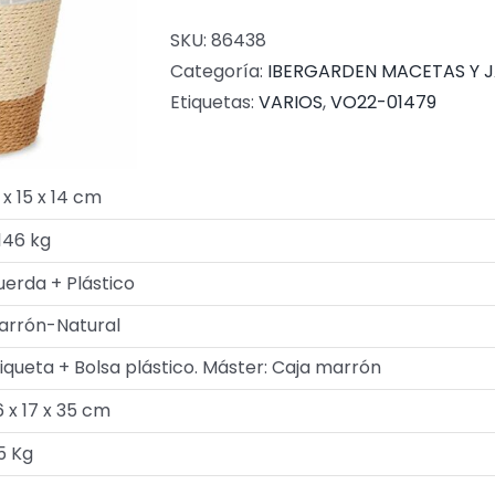
SKU:
86438
Categoría:
IBERGARDEN MACETAS Y 
Etiquetas:
VARIOS
,
VO22-01479
 x 15 x 14 cm
146 kg
uerda + Plástico
arrón-Natural
iqueta + Bolsa plástico. Máster: Caja marrón
 x 17 x 35 cm
5 Kg