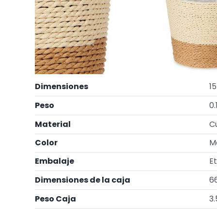
Dimensiones
15
Peso
0.
Material
C
Color
M
Embalaje
Et
Dimensiones de la caja
66
Peso Caja
3.