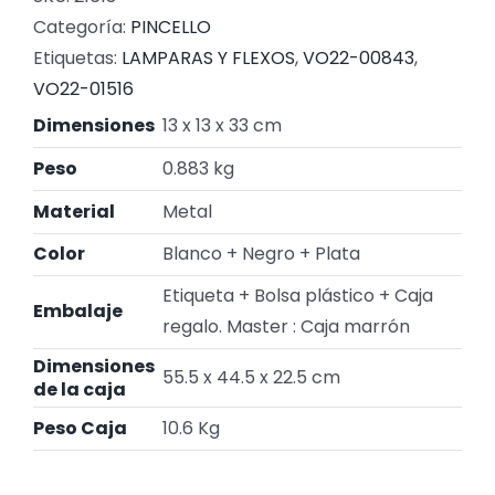
Categoría:
PINCELLO
Etiquetas:
LAMPARAS Y FLEXOS
,
VO22-00843
,
VO22-01516
Dimensiones
13 x 13 x 33 cm
Peso
0.883 kg
Material
Metal
Color
Blanco + Negro + Plata
Etiqueta + Bolsa plástico + Caja
Embalaje
regalo. Master : Caja marrón
Dimensiones
55.5 x 44.5 x 22.5 cm
de la caja
Peso Caja
10.6 Kg