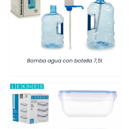
/
DETALLES
Bomba agua con botella 7,5l
/
DETALLES