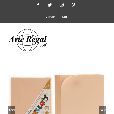
Saltar
Facebook
Twitter
Instagram
Pinterest
al
Volver
Salir
contenido
Previous
Next