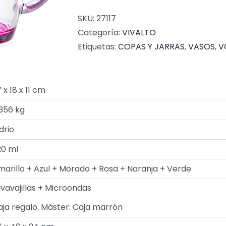
SKU:
27117
Categoría:
VIVALTO
Etiquetas:
COPAS Y JARRAS
,
VASOS
,
V
 x 18 x 11 cm
.356 kg
drio
20 ml
marillo + Azul + Morado + Rosa + Naranja + Verde
vavajillas + Microondas
aja regalo. Máster: Caja marrón