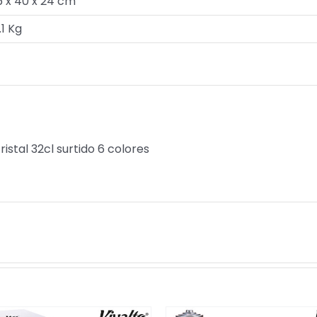
6 x 40 x 24 cm
.1 Kg
istal 32cl surtido 6 colores