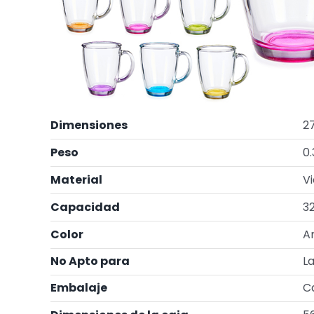
Dimensiones
27
Peso
0
Material
Vi
Capacidad
3
Color
A
No Apto para
La
Embalaje
C