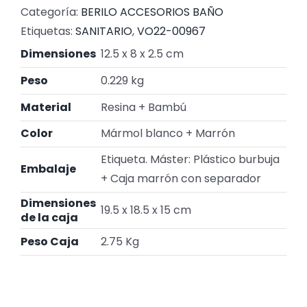
Categoría:
BERILO ACCESORIOS BAÑO
Etiquetas:
SANITARIO
,
VO22-00967
Dimensiones
12.5 x 8 x 2.5 cm
Peso
0.229 kg
Material
Resina + Bambú
Color
Mármol blanco + Marrón
Etiqueta. Máster: Plástico burbuja
Embalaje
+ Caja marrón con separador
Dimensiones
19.5 x 18.5 x 15 cm
de la caja
Peso Caja
2.75 Kg