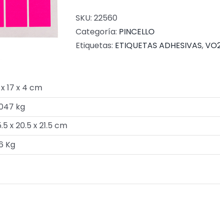
SKU:
22560
Categoría:
PINCELLO
Etiquetas:
ETIQUETAS ADHESIVAS
,
VO2
 x 17 x 4 cm
.047 kg
.5 x 20.5 x 21.5 cm
6 Kg