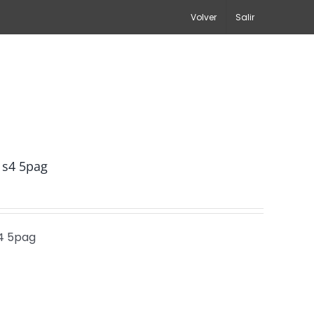
Volver
Salir
 s4 5pag
4 5pag