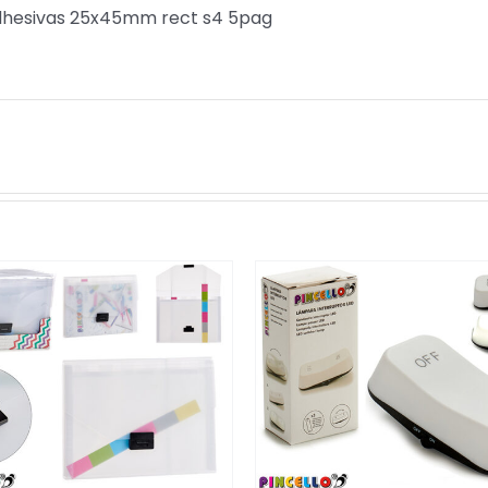
dhesivas 25x45mm rect s4 5pag
/
DETALLES
/
DETALLES