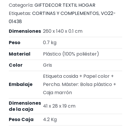
Categoría:
GIFTDECOR TEXTIL HOGAR
Etiquetas:
CORTINAS Y COMPLEMENTOS
,
VO22-
01438
Dimensiones
260 x 140 x 0.1 cm
Peso
0.7 kg
Material
Plástico (100% poliéster)
Color
Gris
Etiqueta cosida + Papel color +
Embalaje
Percha. Máster: Bolsa plástico +
Caja marrón
Dimensiones
41 x 28 x 19 cm
de la caja
Peso Caja
4.2 Kg