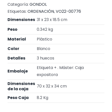
Categoría:
GONDOL
Etiquetas:
ORDENACIÓN
,
VO22-00776
Dimensiones
31 x 23 x 18.5 cm
Peso
0.342 kg
Material
Plástico
Color
Blanco
Detalles
3 huecos
Etiqueta + . Máster: Caja
Embalaje
expositora
Dimensiones
70 x 32 x 34 cm
de la caja
Peso Caja
8.2 Kg