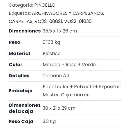
Categoría:
PINCELLO
Etiquetas:
ARCHIVADORES Y CARPESANOS
,
CARPETAS
,
VO22-00821
,
VO22-01030
Dimensiones
35.5 x 1 x 26 cm
Peso
0.138 kg
Material
Plástico
Color
Morado + Rosa + Verde
Detalles
Tamaño A4
Papel color + Retráctil + Expositor.
Embalaje
Máster: Caja marrón
Dimensiones
38 x 21 x 29 cm
de la caja
Peso Caja
3.3 Kg