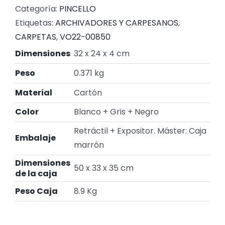
Categoría:
PINCELLO
Etiquetas:
ARCHIVADORES Y CARPESANOS
,
CARPETAS
,
VO22-00850
Dimensiones
32 x 24 x 4 cm
Peso
0.371 kg
Material
Cartón
Color
Blanco + Gris + Negro
Retráctil + Expositor. Máster: Caja
Embalaje
marrón
Dimensiones
50 x 33 x 35 cm
de la caja
Peso Caja
8.9 Kg