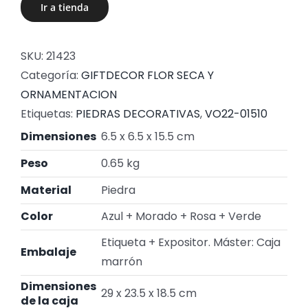
Ir a tienda
SKU:
21423
Categoría:
GIFTDECOR FLOR SECA Y
ORNAMENTACION
Etiquetas:
PIEDRAS DECORATIVAS
,
VO22-01510
Dimensiones
6.5 x 6.5 x 15.5 cm
Peso
0.65 kg
Material
Piedra
Color
Azul + Morado + Rosa + Verde
Etiqueta + Expositor. Máster: Caja
Embalaje
marrón
Dimensiones
29 x 23.5 x 18.5 cm
de la caja