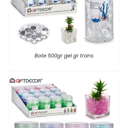
/
DETALLES
Bote 500gr gel gr trans
/
DETALLES