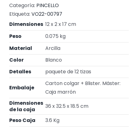
Categoría:
PINCELLO
Etiqueta:
VO22-00797
Dimensiones
12 x 2 x 17 cm
Peso
0.075 kg
Material
Arcilla
Color
Blanco
Detalles
paquete de 12 tizas
Carton colgar + Blister. Máster:
Embalaje
Caja marrón
Dimensiones
36 x 32.5 x 18.5 cm
de la caja
Peso Caja
3.6 Kg