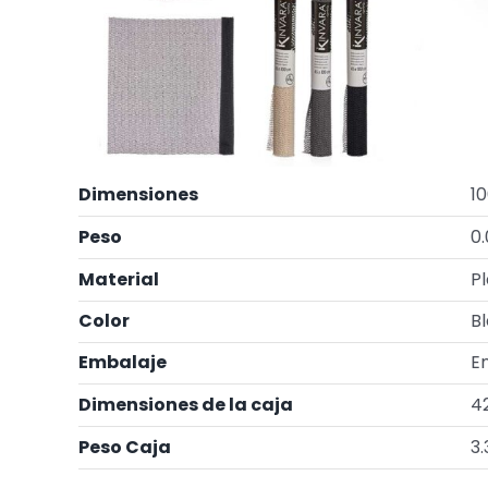
Dimensiones
10
Peso
0.
Material
P
Color
B
Embalaje
En
Dimensiones de la caja
42
Peso Caja
3.