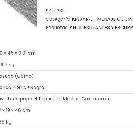
SKU:
23100
Categoría:
KINVARA - MENAJE COCIN
Etiquetas:
ANTIDESLIZANTES Y ESCUR
0 x 45 x 0.01 cm
093 kg
lástico (Goma)
lanco + Gris +Negro
voltorio papel + Expositor. Máster: Caja marrón
 x 19 x 48 cm
35 Kg