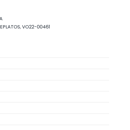
A
REPLATOS
,
VO22-00461