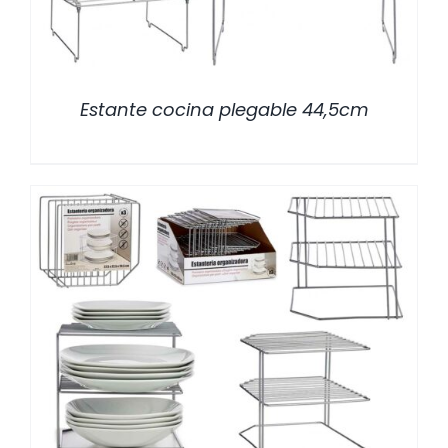
Estante cocina plegable 44,5cm
/
DETALLES