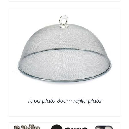
/
DETALLES
Tapa plato 35cm rejilla plata