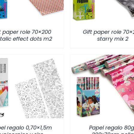
t paper role 70×200
Gift paper role 70
alic effect dots m2
starry mix 2
/
DETALLES
/
DETALLES
el regalo 0,70×1,5m
Papel regalo 80g