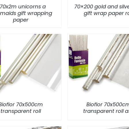
,70x2m unicorns a
70×200 gold and silve
maids gift wrapping
gift wrap paper ro
paper
/
DETALLES
/
DETALLES
Bioflor 70x500cm
Bioflor 70x500c
transparent roll
transparent roll a