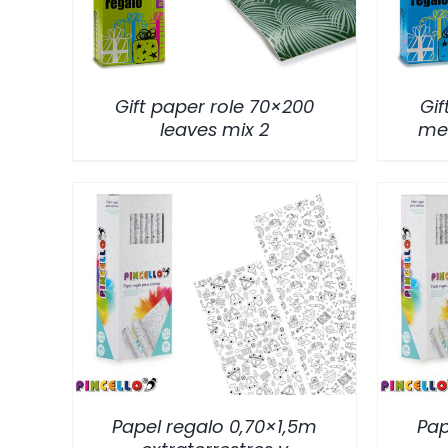
Gift paper role 70×200
Gif
leaves mix 2
met
/
DETALLES
Papel regalo 0,70×1,5m
Pap