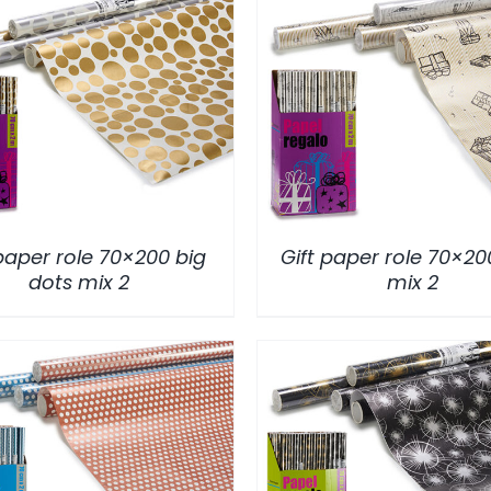
/
DETALLES
/
DETALLES
 paper role 70×200 big
Gift paper role 70×200
dots mix 2
mix 2
/
DETALLES
/
DETALLES