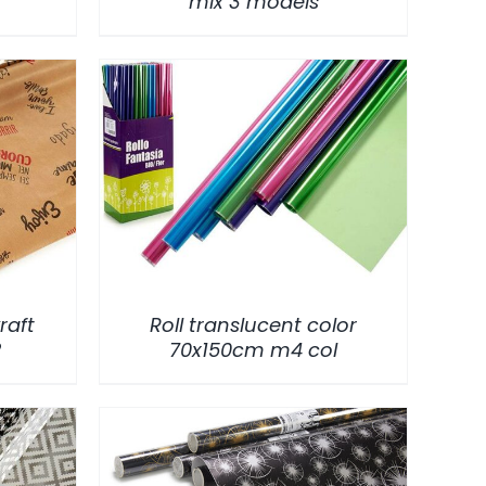
mix 3 models
/
DETALLES
raft
Roll translucent color
2
70x150cm m4 col