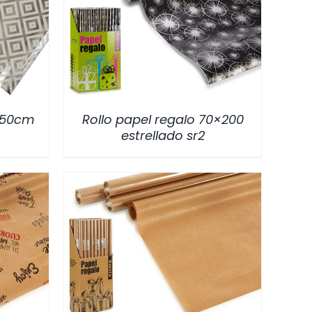
/
DETALLES
x150cm
Rollo papel regalo 70×200
estrellado sr2
/
DETALLES