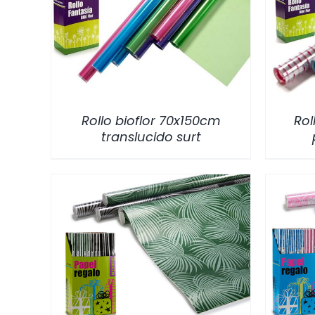
/
DETALLES
Rollo bioflor 70x150cm
Rol
translucido surt
/
DETALLES