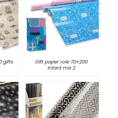
/
DETALLES
 gifts
Gift paper role 70×200
infant mix 2
/
DETALLES