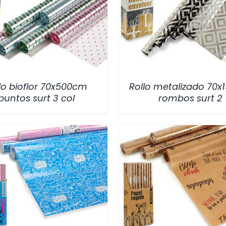
/
DETALLES
/
DETALLES
lo bioflor 70x500cm
Rollo metalizado 70
puntos surt 3 col
rombos surt 2
/
DETALLES
/
DETALLES