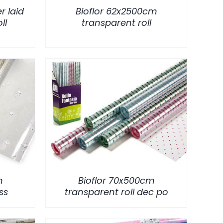
r laid
Bioflor 62x2500cm
ll
transparent roll
/
DETALLES
m
Bioflor 70x500cm
ss
transparent roll dec po