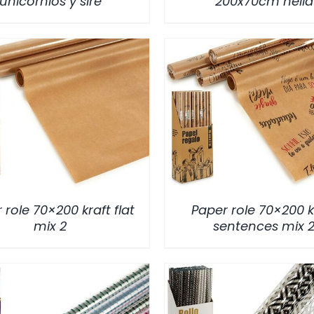
unicornios y sire
200x70cm nella
/
DETALLES
/
DETALLES
 role 70×200 kraft flat
Paper role 70×200 k
mix 2
sentences mix 