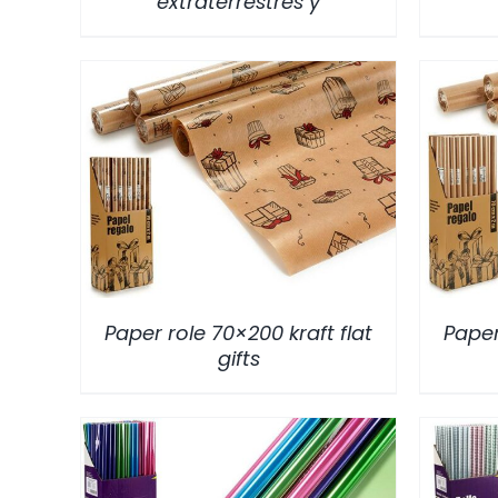
extraterrestres y
/
DETALLES
Paper role 70×200 kraft flat
Paper
gifts