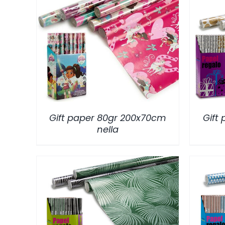
/
DETALLES
Gift paper 80gr 200x70cm
Gift
nella
/
DETALLES